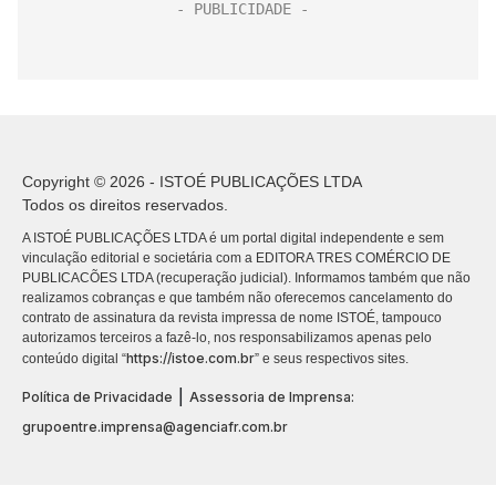
Copyright © 2026 - ISTOÉ PUBLICAÇÕES LTDA
Todos os direitos reservados.
A ISTOÉ PUBLICAÇÕES LTDA é um portal digital independente e sem
vinculação editorial e societária com a EDITORA TRES COMÉRCIO DE
PUBLICACÕES LTDA (recuperação judicial). Informamos também que não
realizamos cobranças e que também não oferecemos cancelamento do
contrato de assinatura da revista impressa de nome ISTOÉ, tampouco
autorizamos terceiros a fazê-lo, nos responsabilizamos apenas pelo
https://istoe.com.br
conteúdo digital “
” e seus respectivos sites.
|
Política de Privacidade
Assessoria de Imprensa:
grupoentre.imprensa@agenciafr.com.br