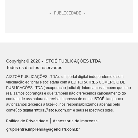
Copyright © 2026 - ISTOÉ PUBLICAÇÕES LTDA
Todos os direitos reservados.
A ISTOÉ PUBLICAÇÕES LTDA é um portal digital independente e sem
vinculação editorial e societária com a EDITORA TRES COMÉRCIO DE
PUBLICACÕES LTDA (recuperação judicial). Informamos também que não
realizamos cobranças e que também não oferecemos cancelamento do
contrato de assinatura da revista impressa de nome ISTOÉ, tampouco
autorizamos terceiros a fazê-lo, nos responsabilizamos apenas pelo
https://istoe.com.br
conteúdo digital “
” e seus respectivos sites.
|
Política de Privacidade
Assessoria de Imprensa:
grupoentre.imprensa@agenciafr.com.br