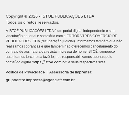
Copyright © 2026 - ISTOÉ PUBLICAÇÕES LTDA
Todos os direitos reservados.
A ISTOÉ PUBLICAÇÕES LTDA é um portal digital independente e sem
vinculação editorial e societária com a EDITORA TRES COMÉRCIO DE
PUBLICACÕES LTDA (recuperação judicial). Informamos também que não
realizamos cobranças e que também não oferecemos cancelamento do
contrato de assinatura da revista impressa de nome ISTOÉ, tampouco
autorizamos terceiros a fazê-lo, nos responsabilizamos apenas pelo
https://istoe.com.br
conteúdo digital “
” e seus respectivos sites.
|
Política de Privacidade
Assessoria de Imprensa:
grupoentre.imprensa@agenciafr.com.br