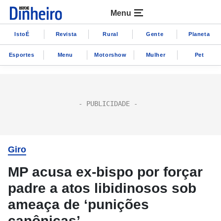
Menu
IstoÉ
Revista
Rural
Gente
Planeta
Esportes
Menu
Motorshow
Mulher
Pet
Giro
MP acusa ex-bispo por forçar
padre a atos libidinosos sob
ameaça de ‘punições
canônicas’