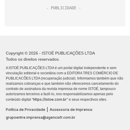
Copyright © 2026 - ISTOÉ PUBLICAÇÕES LTDA
Todos os direitos reservados.
A ISTOÉ PUBLICAÇÕES LTDA é um portal digital independente e sem
vinculação editorial e societária com a EDITORA TRES COMÉRCIO DE
PUBLICACÕES LTDA (recuperação judicial). Informamos também que não
realizamos cobranças e que também não oferecemos cancelamento do
contrato de assinatura da revista impressa de nome ISTOÉ, tampouco
autorizamos terceiros a fazê-lo, nos responsabilizamos apenas pelo
https://istoe.com.br
conteúdo digital “
” e seus respectivos sites.
|
Política de Privacidade
Assessoria de Imprensa:
grupoentre.imprensa@agenciafr.com.br