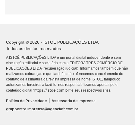
Copyright © 2026 - ISTOÉ PUBLICAÇÕES LTDA
Todos os direitos reservados.
A ISTOÉ PUBLICAÇÕES LTDA é um portal digital independente e sem
vinculação editorial e societária com a EDITORA TRES COMÉRCIO DE
PUBLICACÕES LTDA (recuperação judicial). Informamos também que não
realizamos cobranças e que também não oferecemos cancelamento do
contrato de assinatura da revista impressa de nome ISTOÉ, tampouco
autorizamos terceiros a fazê-lo, nos responsabilizamos apenas pelo
https://istoe.com.br
conteúdo digital “
” e seus respectivos sites.
|
Política de Privacidade
Assessoria de Imprensa:
grupoentre.imprensa@agenciafr.com.br