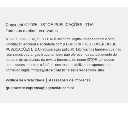
Copyright © 2026 - ISTOÉ PUBLICAÇÕES LTDA
Todos os direitos reservados.
A ISTOÉ PUBLICAÇÕES LTDA é um portal digital independente e sem
vinculação editorial e societária com a EDITORA TRES COMÉRCIO DE
PUBLICACÕES LTDA (recuperação judicial). Informamos também que não
realizamos cobranças e que também não oferecemos cancelamento do
contrato de assinatura da revista impressa de nome ISTOÉ, tampouco
autorizamos terceiros a fazê-lo, nos responsabilizamos apenas pelo
https://istoe.com.br
conteúdo digital “
” e seus respectivos sites.
|
Política de Privacidade
Assessoria de Imprensa:
grupoentre.imprensa@agenciafr.com.br