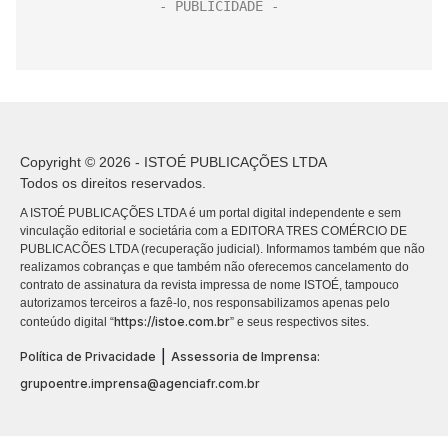
Copyright © 2026 - ISTOÉ PUBLICAÇÕES LTDA
Todos os direitos reservados.
A ISTOÉ PUBLICAÇÕES LTDA é um portal digital independente e sem
vinculação editorial e societária com a EDITORA TRES COMÉRCIO DE
PUBLICACÕES LTDA (recuperação judicial). Informamos também que não
realizamos cobranças e que também não oferecemos cancelamento do
contrato de assinatura da revista impressa de nome ISTOÉ, tampouco
autorizamos terceiros a fazê-lo, nos responsabilizamos apenas pelo
https://istoe.com.br
conteúdo digital “
” e seus respectivos sites.
|
Política de Privacidade
Assessoria de Imprensa:
grupoentre.imprensa@agenciafr.com.br