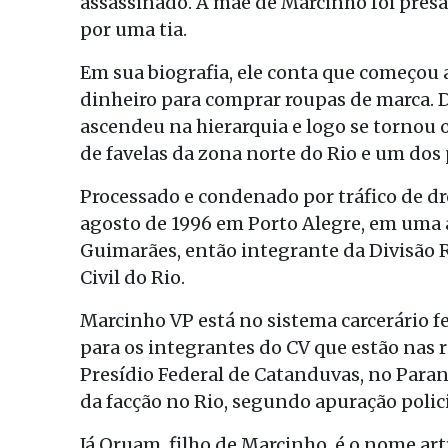
assassinado. A mãe de Marcinho foi presa 
por uma tia.
Em sua biografia, ele conta que começou a
dinheiro para comprar roupas de marca. D
ascendeu na hierarquia e logo se tornou 
de favelas da zona norte do Rio e um dos 
Processado e condenado por tráfico de dr
agosto de 1996 em Porto Alegre, em uma 
Guimarães, então integrante da Divisão R
Civil do Rio.
Marcinho VP está no sistema carcerário fe
para os integrantes do CV que estão nas 
Presídio Federal de Catanduvas, no Paran
da facção no Rio, segundo apuração polic
Já Oruam, filho de Marcinho, é o nome a