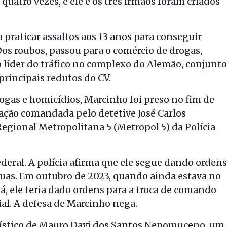
quatro vezes, e ele e os três irmãos foram criados
 praticar assaltos aos 13 anos para conseguir
os roubos, passou para o comércio de drogas,
o líder do tráfico no complexo do Alemão, conjunto
principais redutos do CV.
ogas e homicídios, Marcinho foi preso no fim de
ação comandada pelo detetive José Carlos
egional Metropolitana 5 (Metropol 5) da Polícia
deral. A polícia afirma que ele segue dando ordens
ruas. Em outubro de 2023, quando ainda estava no
á, ele teria dado ordens para a troca de comando
ial. A defesa de Marcinho nega.
rtístico de Mauro Davi dos Santos Nepomuceno, um