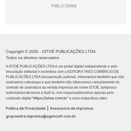
Copyright © 2026 - ISTOÉ PUBLICAÇÕES LTDA
Todos os direitos reservados.
A ISTOÉ PUBLICAÇÕES LTDA é um portal digital independente e sem
vinculação editorial e societária com a EDITORA TRES COMÉRCIO DE
PUBLICACÕES LTDA (recuperação judicial). Informamos também que não
realizamos cobranças e que também não oferecemos cancelamento do
contrato de assinatura da revista impressa de nome ISTOÉ, tampouco
autorizamos terceiros a fazê-lo, nos responsabilizamos apenas pelo
https://istoe.com.br
conteúdo digital “
” e seus respectivos sites.
|
Política de Privacidade
Assessoria de Imprensa:
grupoentre.imprensa@agenciafr.com.br