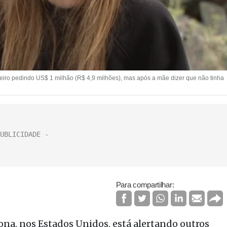
meiro pedindo US$ 1 milhão (R$ 4,9 milhões), mas após a mãe dizer que não tinha
Para compartilhar:
na, nos Estados Unidos, está alertando outros