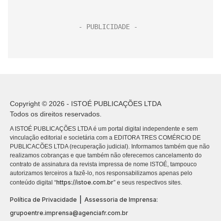
Copyright © 2026 - ISTOÉ PUBLICAÇÕES LTDA
Todos os direitos reservados.
A ISTOÉ PUBLICAÇÕES LTDA é um portal digital independente e sem
vinculação editorial e societária com a EDITORA TRES COMÉRCIO DE
PUBLICACÕES LTDA (recuperação judicial). Informamos também que não
realizamos cobranças e que também não oferecemos cancelamento do
contrato de assinatura da revista impressa de nome ISTOÉ, tampouco
autorizamos terceiros a fazê-lo, nos responsabilizamos apenas pelo
https://istoe.com.br
conteúdo digital “
” e seus respectivos sites.
|
Política de Privacidade
Assessoria de Imprensa:
grupoentre.imprensa@agenciafr.com.br