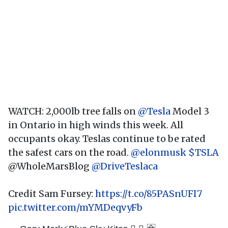
WATCH: 2,000lb tree falls on
@Tesla
Model 3
in Ontario in high winds this week. All
occupants okay. Teslas continue to be rated
the safest cars on the road.
@elonmusk
$TSLA
@WholeMarsBlog
@DriveTeslaca
Credit Sam Fursey:
https://t.co/85PASnUFI7
pic.twitter.com/mYMDeqvyFb