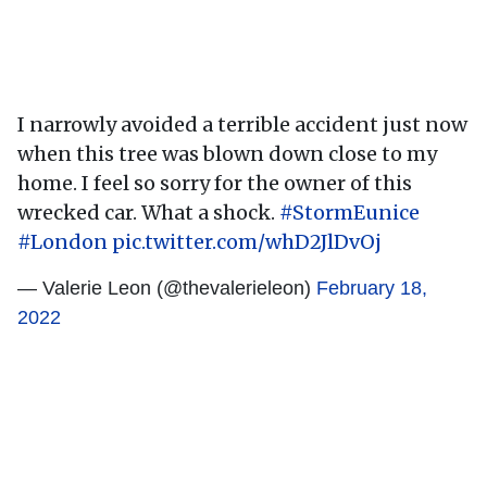
I narrowly avoided a terrible accident just now
when this tree was blown down close to my
home. I feel so sorry for the owner of this
wrecked car. What a shock.
#StormEunice
#London
pic.twitter.com/whD2JlDvOj
— Valerie Leon (@thevalerieleon)
February 18,
2022