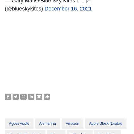
— Gary Mark⚡️Blue Sky Kites  𝕏 🈴
(@blueskykites)
December 16, 2021
Ações Apple
Alemanha
Amazon
Apple Stock Nasdaq