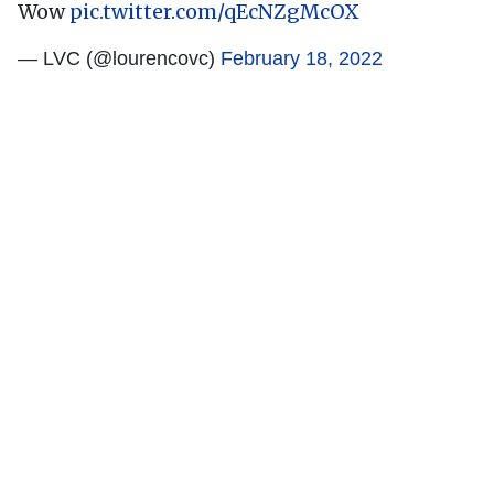
Wow
pic.twitter.com/qEcNZgMcOX
— LVC (@lourencovc)
February 18, 2022