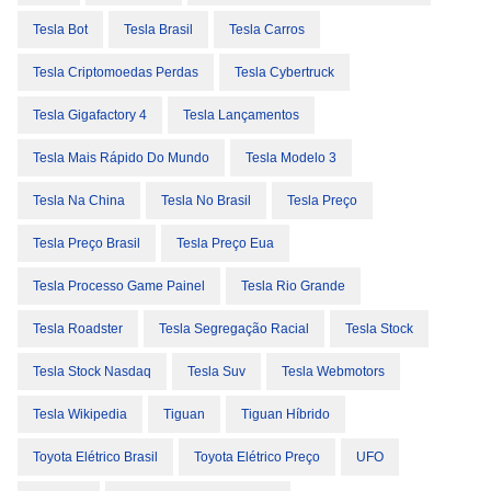
Tesla Bot
Tesla Brasil
Tesla Carros
Tesla Criptomoedas Perdas
Tesla Cybertruck
Tesla Gigafactory 4
Tesla Lançamentos
Tesla Mais Rápido Do Mundo
Tesla Modelo 3
Tesla Na China
Tesla No Brasil
Tesla Preço
Tesla Preço Brasil
Tesla Preço Eua
Tesla Processo Game Painel
Tesla Rio Grande
Tesla Roadster
Tesla Segregação Racial
Tesla Stock
Tesla Stock Nasdaq
Tesla Suv
Tesla Webmotors
Tesla Wikipedia
Tiguan
Tiguan Híbrido
Toyota Elétrico Brasil
Toyota Elétrico Preço
UFO