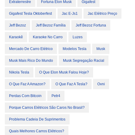
Extraterrestre
Fortuna Elon Musk
Gigafest
Gigafest Tesla Oktoberfest
Jac E-Js1
Jac Elétrico Preço
Jeff Bezoz
Jeff Bezoz Família
Jeff Bezoz Fortuna
Karaokê
Karaoke No Carro
Luzes
Mercado De Carro Elétrico
Modelos Tesla
Musk
Musk Mais Rico Do Mundo
Musk Segregação Racial
Nikola Tesla
O Que Elon Musk Falou Hoje?
O Que Faz A Amazon?
O Que Faz A Tesla?
Ovni
Perdas Com Bitcoin
Petr4
Porque Carros Elétricos São Caros No Brasil?
Problema Cadeia De Suprimentos
Quais Melhores Carros Elétricos?