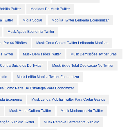
bília Twitter
Medidas De Musk Twitter
 Twitter
Mídia Social
Mobília Twitter Leiloada Economizar
Musk Ações Economia Twitter
r Por 44 Bilhões
Musk Corta Gastos Twitter Leiloando Mobílias
 Twitter
Musk Demissões Twitter
Musk Demissões Twitter Brasil
Contra Suicídios Do Twitter
Musk Exige Total Dedicação No Twitter
cídio
Musk Leilão Mobília Twitter Economizar
lia Como Parte De Estratégia Para Economizar
dida Economia
Musk Leiloa Mobília Twitter Para Cortar Gastos
Musk Muda Cultura Twitter
Musk Mudanças No Twitter
nção Suicídio Twitter
Musk Remove Ferramenta Suicídio