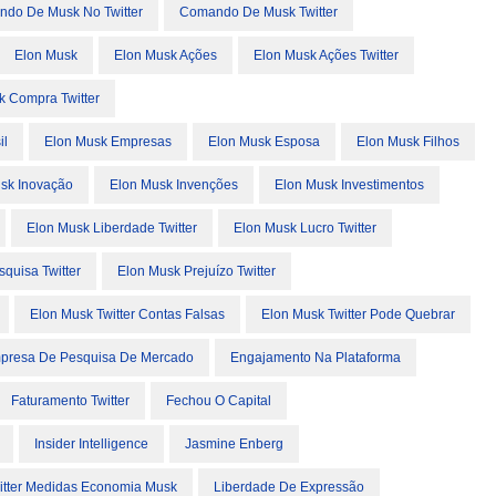
do De Musk No Twitter
Comando De Musk Twitter
Elon Musk
Elon Musk Ações
Elon Musk Ações Twitter
k Compra Twitter
il
Elon Musk Empresas
Elon Musk Esposa
Elon Musk Filhos
sk Inovação
Elon Musk Invenções
Elon Musk Investimentos
Elon Musk Liberdade Twitter
Elon Musk Lucro Twitter
quisa Twitter
Elon Musk Prejuízo Twitter
Elon Musk Twitter Contas Falsas
Elon Musk Twitter Pode Quebrar
presa De Pesquisa De Mercado
Engajamento Na Plataforma
Faturamento Twitter
Fechou O Capital
Insider Intelligence
Jasmine Enberg
witter Medidas Economia Musk
Liberdade De Expressão