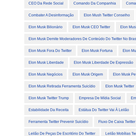
CEO Da Rede Social
Comando Da Companhia
Coman
Combater A Desinformação
Elon Mush Twitter Conselho
Elon Musk Bilionário
Elon Musk CEO Twitter
Elon Mus
Elon Musk Demite Moderadores De Conteúdo Do Twitter No Bras
Elon Musk Fora Do Twitter
Elon Musk Fortuna
Elon Mu
Elon Musk Liberdade
Elon Musk Liberdade De Expressão
Elon Musk Negócios
Elon Musk Origem
Elon Musk Pes
Elon Musk Retirada Ferramenta Suicídio
Elon Musk Twitter
Elon Musk Twitter Trump
Empresa De Mídia Social
Em
Estabilidade Da Receita
Estátua Do Twitter Vai À Leilão
Ferramenta Twitter Prevenir Suicídio
Fluxo De Caixa Twitter
Leilão De Peças De Escritório Do Twitter
Leilão Mobílias T