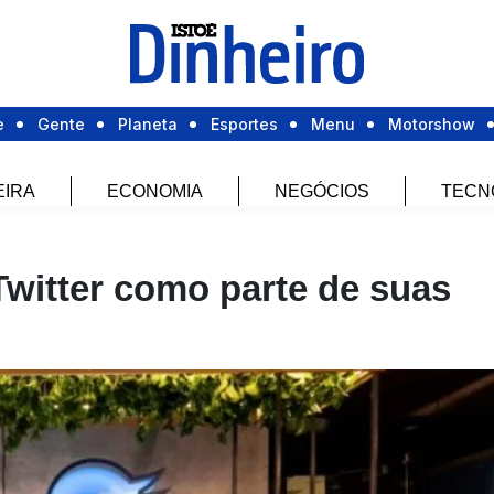
e
Gente
Planeta
Esportes
Menu
Motorshow
EIRA
ECONOMIA
NEGÓCIOS
TECN
Twitter como parte de suas