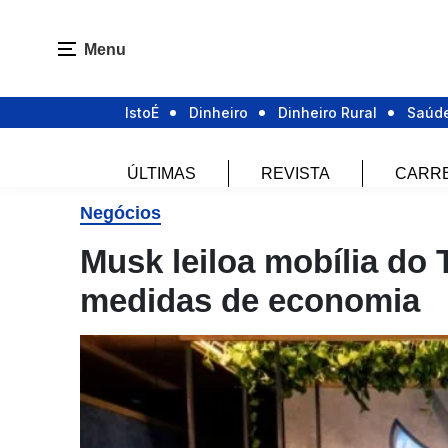
Menu
IstoÉ
Dinheiro
Dinheiro Rural
Saúd
ÚLTIMAS
REVISTA
CARR
Negócios
Musk leiloa mobília do 
medidas de economia