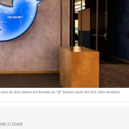
vaso de dois metros em formato de "@" fizeram parte dos 631 lotes vendidos