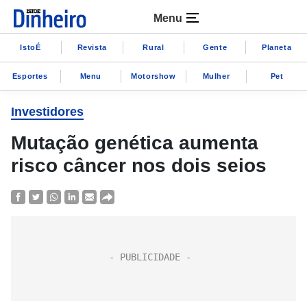
Menu
IstoÉ
Revista
Rural
Gente
Planeta
Esportes
Menu
Motorshow
Mulher
Pet
Investidores
Mutação genética aumenta
risco câncer nos dois seios