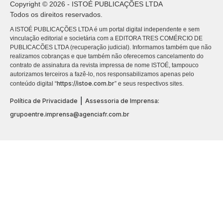
Copyright © 2026 - ISTOÉ PUBLICAÇÕES LTDA
Todos os direitos reservados.
A ISTOÉ PUBLICAÇÕES LTDA é um portal digital independente e sem
vinculação editorial e societária com a EDITORA TRES COMÉRCIO DE
PUBLICACÕES LTDA (recuperação judicial). Informamos também que não
realizamos cobranças e que também não oferecemos cancelamento do
contrato de assinatura da revista impressa de nome ISTOÉ, tampouco
autorizamos terceiros a fazê-lo, nos responsabilizamos apenas pelo
https://istoe.com.br
conteúdo digital “
” e seus respectivos sites.
|
Política de Privacidade
Assessoria de Imprensa:
grupoentre.imprensa@agenciafr.com.br