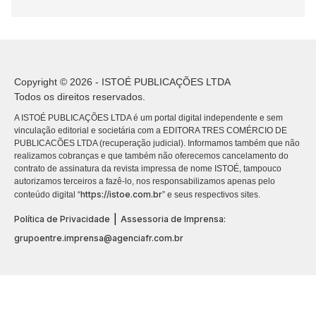
Copyright © 2026 - ISTOÉ PUBLICAÇÕES LTDA
Todos os direitos reservados.
A ISTOÉ PUBLICAÇÕES LTDA é um portal digital independente e sem
vinculação editorial e societária com a EDITORA TRES COMÉRCIO DE
PUBLICACÕES LTDA (recuperação judicial). Informamos também que não
realizamos cobranças e que também não oferecemos cancelamento do
contrato de assinatura da revista impressa de nome ISTOÉ, tampouco
autorizamos terceiros a fazê-lo, nos responsabilizamos apenas pelo
https://istoe.com.br
conteúdo digital “
” e seus respectivos sites.
|
Política de Privacidade
Assessoria de Imprensa:
grupoentre.imprensa@agenciafr.com.br