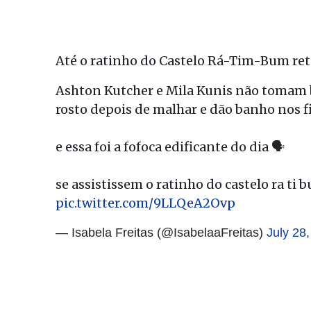
Até o ratinho do Castelo Rá-Tim-Bum re
Ashton Kutcher e Mila Kunis não tomam 
rosto depois de malhar e dão banho nos fil
e essa foi a fofoca edificante do dia 🗣
se assistissem o ratinho do castelo ra ti
pic.twitter.com/9LLQeA2Ovp
— Isabela Freitas (@IsabelaaFreitas)
July 28