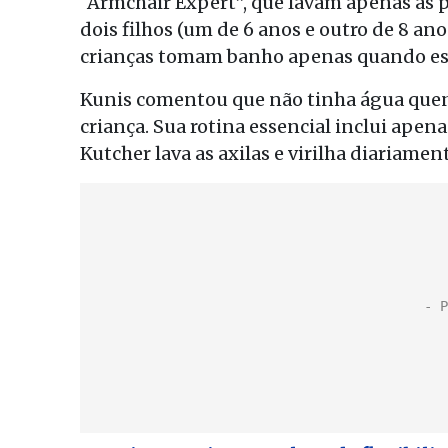
“Armchair Expert”, que lavam apenas as p
dois filhos (um de 6 anos e outro de 8 an
crianças tomam banho apenas quando estã
Kunis comentou que não tinha água que
criança. Sua rotina essencial inclui apena
Kutcher lava as axilas e virilha diariamen