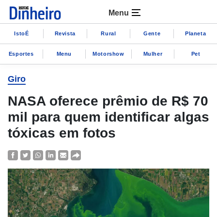
Menu
IstoÉ
Revista
Rural
Gente
Planeta
Esportes
Menu
Motorshow
Mulher
Pet
Giro
NASA oferece prêmio de R$ 70
mil para quem identificar algas
tóxicas em fotos