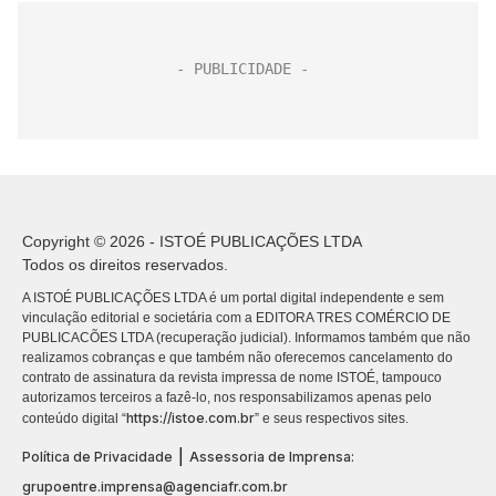
Copyright © 2026 - ISTOÉ PUBLICAÇÕES LTDA
Todos os direitos reservados.
A ISTOÉ PUBLICAÇÕES LTDA é um portal digital independente e sem
vinculação editorial e societária com a EDITORA TRES COMÉRCIO DE
PUBLICACÕES LTDA (recuperação judicial). Informamos também que não
realizamos cobranças e que também não oferecemos cancelamento do
contrato de assinatura da revista impressa de nome ISTOÉ, tampouco
autorizamos terceiros a fazê-lo, nos responsabilizamos apenas pelo
https://istoe.com.br
conteúdo digital “
” e seus respectivos sites.
|
Política de Privacidade
Assessoria de Imprensa:
grupoentre.imprensa@agenciafr.com.br