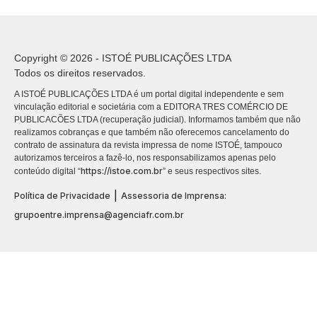
Copyright © 2026 - ISTOÉ PUBLICAÇÕES LTDA
Todos os direitos reservados.
A ISTOÉ PUBLICAÇÕES LTDA é um portal digital independente e sem
vinculação editorial e societária com a EDITORA TRES COMÉRCIO DE
PUBLICACÕES LTDA (recuperação judicial). Informamos também que não
realizamos cobranças e que também não oferecemos cancelamento do
contrato de assinatura da revista impressa de nome ISTOÉ, tampouco
autorizamos terceiros a fazê-lo, nos responsabilizamos apenas pelo
https://istoe.com.br
conteúdo digital “
” e seus respectivos sites.
|
Política de Privacidade
Assessoria de Imprensa:
grupoentre.imprensa@agenciafr.com.br