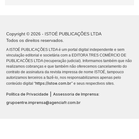
Copyright © 2026 - ISTOÉ PUBLICAÇÕES LTDA
Todos os direitos reservados.
A ISTOÉ PUBLICAÇÕES LTDA é um portal digital independente e sem
vinculação editorial e societária com a EDITORA TRES COMÉRCIO DE
PUBLICACÕES LTDA (recuperação judicial). Informamos também que não
realizamos cobranças e que também não oferecemos cancelamento do
contrato de assinatura da revista impressa de nome ISTOÉ, tampouco
autorizamos terceiros a fazê-lo, nos responsabilizamos apenas pelo
https://istoe.com.br
conteúdo digital “
” e seus respectivos sites.
|
Política de Privacidade
Assessoria de Imprensa:
grupoentre.imprensa@agenciafr.com.br