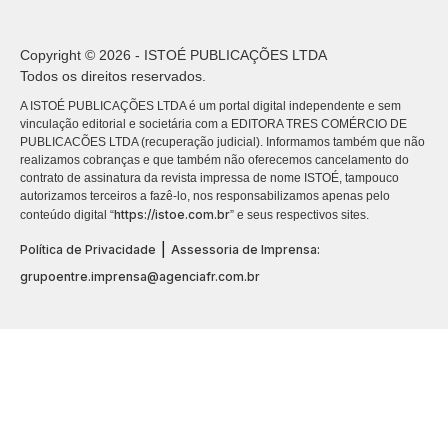
Copyright © 2026 - ISTOÉ PUBLICAÇÕES LTDA
Todos os direitos reservados.
A ISTOÉ PUBLICAÇÕES LTDA é um portal digital independente e sem
vinculação editorial e societária com a EDITORA TRES COMÉRCIO DE
PUBLICACÕES LTDA (recuperação judicial). Informamos também que não
realizamos cobranças e que também não oferecemos cancelamento do
contrato de assinatura da revista impressa de nome ISTOÉ, tampouco
autorizamos terceiros a fazê-lo, nos responsabilizamos apenas pelo
https://istoe.com.br
conteúdo digital “
” e seus respectivos sites.
|
Política de Privacidade
Assessoria de Imprensa:
grupoentre.imprensa@agenciafr.com.br