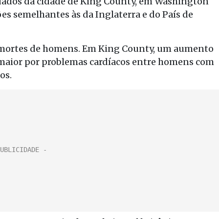
dos da cidade de King County, em Washington
s semelhantes às da Inglaterra e do País de
00 mortes de homens. Em King County, um aumento
% maior por problemas cardíacos entre homens com
os.