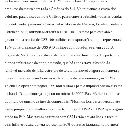
ambicioso para tornar a fábrica de Manaus na base de lançamentos de
produtos da marca para toda a América do Sul. ?Já iniciamos o envio dos
celulares para países como o Chile, e passaremos a substituir todas as vendas
no continente que eram cobertas pelas fábricas do México, Estados Unidos e
Coréia do Sul?, afirmou Markelin à DINHEIRO. A meta para este ano é
garantir uma receita de US$ 100 milhões em exportações, o que representará
10% do faturamento de US$ 940 milhões computados aqui em 2000. A
jogada de Markelin é um drible de mestre na crise brasileira e faz parte dos
planos ambiciosos do conglomerado, que há anos estava afastado do
rentável mercado de infra-estrutura de telefonia móvel e agora comemora o
primeiro contrato para fornecer a plataforma de telecomunicação GSM à
Telemar. A operadora pagará US$ 680 milhões para a implantação do sistema
na banda D, que começa a operar no início de 2002. Para Markelin, trata-se
do início de uma nova fase da companhia. ?Ficamos fora deste mercado até
agora porque não trabalhamos com a tecnologia CDMA e TDMA, que vigora
ainda no País. Mas novos contratos com GSM estão em análise e a receita
com infra-estrutura deverá representar 30% do nosso faturamento no ano.?