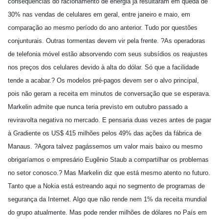
conseqüências do racionamento de energia já resultaram em queda de
30% nas vendas de celulares em geral, entre janeiro e maio, em
comparação ao mesmo período do ano anterior. Tudo por questões
conjunturais. Outras tormentas devem vir pela frente. ?As operadoras
de telefonia móvel estão absorvendo com seus subsídios os reajustes
nos preços dos celulares devido à alta do dólar. Só que a facilidade
tende a acabar.? Os modelos pré-pagos devem ser o alvo principal,
pois não geram a receita em minutos de conversação que se esperava.
Markelin admite que nunca teria previsto em outubro passado a
reviravolta negativa no mercado. E pensaria duas vezes antes de pagar
à Gradiente os US$ 415 milhões pelos 49% das ações da fábrica de
Manaus. ?Agora talvez pagássemos um valor mais baixo ou mesmo
obrigaríamos o empresário Eugênio Staub a compartilhar os problemas
no setor conosco.? Mas Markelin diz que está mesmo atento no futuro.
Tanto que a Nokia está estreando aqui no segmento de programas de
segurança da Internet. Algo que não rende nem 1% da receita mundial
do grupo atualmente. Mas pode render milhões de dólares no País em