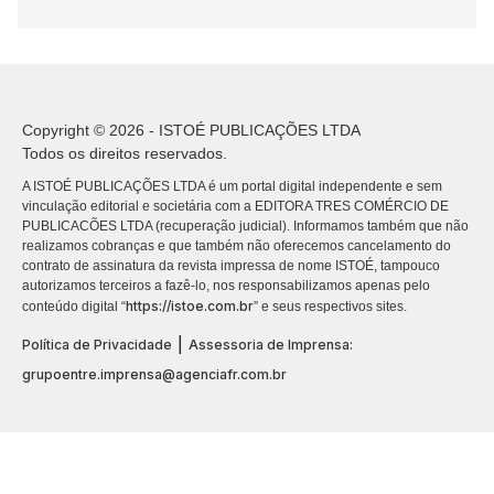
Copyright © 2026 - ISTOÉ PUBLICAÇÕES LTDA
Todos os direitos reservados.
A ISTOÉ PUBLICAÇÕES LTDA é um portal digital independente e sem
vinculação editorial e societária com a EDITORA TRES COMÉRCIO DE
PUBLICACÕES LTDA (recuperação judicial). Informamos também que não
realizamos cobranças e que também não oferecemos cancelamento do
contrato de assinatura da revista impressa de nome ISTOÉ, tampouco
autorizamos terceiros a fazê-lo, nos responsabilizamos apenas pelo
https://istoe.com.br
conteúdo digital “
” e seus respectivos sites.
|
Política de Privacidade
Assessoria de Imprensa:
grupoentre.imprensa@agenciafr.com.br