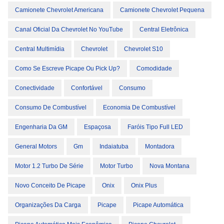
Camionete Chevrolet Americana
Camionete Chevrolet Pequena
Canal Oficial Da Chevrolet No YouTube
Central Eletrônica
Central Multimídia
Chevrolet
Chevrolet S10
Como Se Escreve Picape Ou Pick Up?
Comodidade
Conectividade
Confortável
Consumo
Consumo De Combustível
Economia De Combustível
Engenharia Da GM
Espaçosa
Faróis Tipo Full LED
General Motors
Gm
Indaiatuba
Montadora
Motor 1.2 Turbo De Série
Motor Turbo
Nova Montana
Novo Conceito De Picape
Onix
Onix Plus
Organizações Da Carga
Picape
Picape Automática