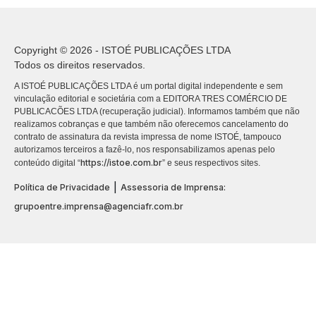
Copyright © 2026 - ISTOÉ PUBLICAÇÕES LTDA
Todos os direitos reservados.
A ISTOÉ PUBLICAÇÕES LTDA é um portal digital independente e sem
vinculação editorial e societária com a EDITORA TRES COMÉRCIO DE
PUBLICACÕES LTDA (recuperação judicial). Informamos também que não
realizamos cobranças e que também não oferecemos cancelamento do
contrato de assinatura da revista impressa de nome ISTOÉ, tampouco
autorizamos terceiros a fazê-lo, nos responsabilizamos apenas pelo
https://istoe.com.br
conteúdo digital “
” e seus respectivos sites.
|
Política de Privacidade
Assessoria de Imprensa:
grupoentre.imprensa@agenciafr.com.br