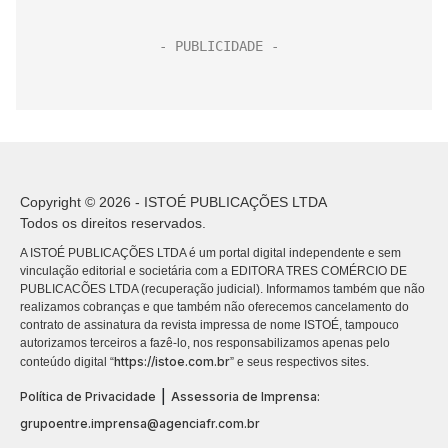
Copyright © 2026 - ISTOÉ PUBLICAÇÕES LTDA
Todos os direitos reservados.
A ISTOÉ PUBLICAÇÕES LTDA é um portal digital independente e sem
vinculação editorial e societária com a EDITORA TRES COMÉRCIO DE
PUBLICACÕES LTDA (recuperação judicial). Informamos também que não
realizamos cobranças e que também não oferecemos cancelamento do
contrato de assinatura da revista impressa de nome ISTOÉ, tampouco
autorizamos terceiros a fazê-lo, nos responsabilizamos apenas pelo
https://istoe.com.br
conteúdo digital “
” e seus respectivos sites.
|
Política de Privacidade
Assessoria de Imprensa:
grupoentre.imprensa@agenciafr.com.br