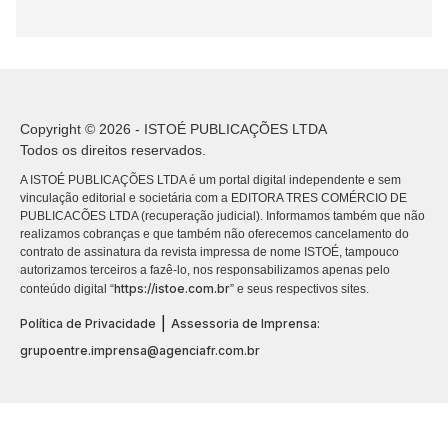
Copyright © 2026 - ISTOÉ PUBLICAÇÕES LTDA
Todos os direitos reservados.
A ISTOÉ PUBLICAÇÕES LTDA é um portal digital independente e sem
vinculação editorial e societária com a EDITORA TRES COMÉRCIO DE
PUBLICACÕES LTDA (recuperação judicial). Informamos também que não
realizamos cobranças e que também não oferecemos cancelamento do
contrato de assinatura da revista impressa de nome ISTOÉ, tampouco
autorizamos terceiros a fazê-lo, nos responsabilizamos apenas pelo
https://istoe.com.br
conteúdo digital “
” e seus respectivos sites.
|
Política de Privacidade
Assessoria de Imprensa:
grupoentre.imprensa@agenciafr.com.br