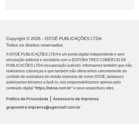
Copyright © 2026 - ISTOÉ PUBLICAÇÕES LTDA
Todos os direitos reservados.
A ISTOÉ PUBLICAÇÕES LTDA é um portal digital independente e sem
vinculação editorial e societária com a EDITORA TRES COMÉRCIO DE
PUBLICACÕES LTDA (recuperação judicial). Informamos também que não
realizamos cobranças e que também não oferecemos cancelamento do
contrato de assinatura da revista impressa de nome ISTOÉ, tampouco
autorizamos terceiros a fazê-lo, nos responsabilizamos apenas pelo
https://istoe.com.br
conteúdo digital “
” e seus respectivos sites.
|
Política de Privacidade
Assessoria de Imprensa:
grupoentre.imprensa@agenciafr.com.br