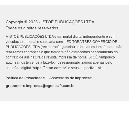
Copyright © 2026 - ISTOÉ PUBLICAÇÕES LTDA
Todos os direitos reservados.
A ISTOÉ PUBLICAÇÕES LTDA é um portal digital independente e sem
vinculação editorial e societária com a EDITORA TRES COMÉRCIO DE
PUBLICACÕES LTDA (recuperação judicial). Informamos também que não
realizamos cobranças e que também não oferecemos cancelamento do
contrato de assinatura da revista impressa de nome ISTOÉ, tampouco
autorizamos terceiros a fazê-lo, nos responsabilizamos apenas pelo
https://istoe.com.br
conteúdo digital “
” e seus respectivos sites.
|
Política de Privacidade
Assessoria de Imprensa:
grupoentre.imprensa@agenciafr.com.br