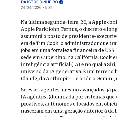
DA ISTOÉ DINHEIRO
i
24/04/2026 - 9:31
Na última segunda-feira, 20, a
Apple
conf
Apple Park: John Ternus, o discreto e lo
assumirá o posto de presidente-executivo
era de Tim Cook, o administrador que tra
Jobs em uma fortaleza financeira de US$ 3
sede em Cupertino, na Califórnia. Cook
inteligência artificial (IA) e no qual a Si
universo da IA generativa. É um terreno
Claude, da Anthropic – e onde o Gemini
Se esses agentes, mesmo avançados, já p
IA agêntica (dominada por sistemas que 
proativos, autônomos e focados em objetiv
nasceram em uma geração anterior à da IA