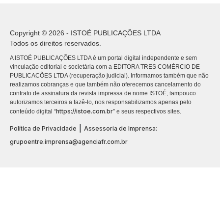
Copyright © 2026 - ISTOÉ PUBLICAÇÕES LTDA
Todos os direitos reservados.
A ISTOÉ PUBLICAÇÕES LTDA é um portal digital independente e sem
vinculação editorial e societária com a EDITORA TRES COMÉRCIO DE
PUBLICACÕES LTDA (recuperação judicial). Informamos também que não
realizamos cobranças e que também não oferecemos cancelamento do
contrato de assinatura da revista impressa de nome ISTOÉ, tampouco
autorizamos terceiros a fazê-lo, nos responsabilizamos apenas pelo
https://istoe.com.br
conteúdo digital “
” e seus respectivos sites.
|
Política de Privacidade
Assessoria de Imprensa:
grupoentre.imprensa@agenciafr.com.br