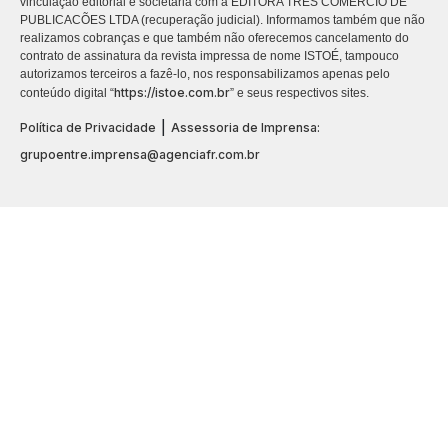
vinculação editorial e societária com a EDITORA TRES COMÉRCIO DE
PUBLICACÕES LTDA (recuperação judicial). Informamos também que não
realizamos cobranças e que também não oferecemos cancelamento do
contrato de assinatura da revista impressa de nome ISTOÉ, tampouco
autorizamos terceiros a fazê-lo, nos responsabilizamos apenas pelo
https://istoe.com.br
conteúdo digital “
” e seus respectivos sites.
|
Política de Privacidade
Assessoria de Imprensa:
grupoentre.imprensa@agenciafr.com.br