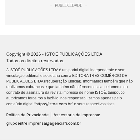
Copyright © 2026 - ISTOÉ PUBLICAÇÕES LTDA
Todos os direitos reservados.
A ISTOÉ PUBLICAÇÕES LTDA é um portal digital independente e sem
vinculação editorial e societária com a EDITORA TRES COMÉRCIO DE
PUBLICACÕES LTDA (recuperação judicial). Informamos também que não
realizamos cobranças e que também não oferecemos cancelamento do
contrato de assinatura da revista impressa de nome ISTOÉ, tampouco
autorizamos terceiros a fazê-lo, nos responsabilizamos apenas pelo
https://istoe.com.br
conteúdo digital “
” e seus respectivos sites.
|
Política de Privacidade
Assessoria de Imprensa:
grupoentre.imprensa@agenciafr.com.br