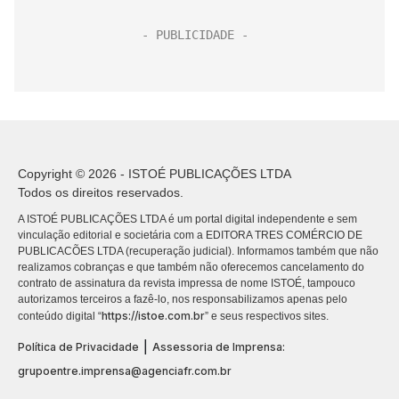
Copyright © 2026 - ISTOÉ PUBLICAÇÕES LTDA
Todos os direitos reservados.
A ISTOÉ PUBLICAÇÕES LTDA é um portal digital independente e sem
vinculação editorial e societária com a EDITORA TRES COMÉRCIO DE
PUBLICACÕES LTDA (recuperação judicial). Informamos também que não
realizamos cobranças e que também não oferecemos cancelamento do
contrato de assinatura da revista impressa de nome ISTOÉ, tampouco
autorizamos terceiros a fazê-lo, nos responsabilizamos apenas pelo
https://istoe.com.br
conteúdo digital “
” e seus respectivos sites.
|
Política de Privacidade
Assessoria de Imprensa:
grupoentre.imprensa@agenciafr.com.br