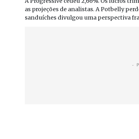
A Progressive cedeu 2,66%. Os lucros tr
as projeções de analistas. A Potbelly perd
sanduíches divulgou uma perspectiva fra