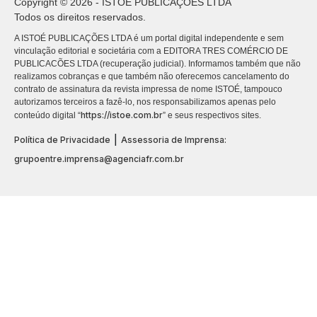
Copyright © 2026 - ISTOÉ PUBLICAÇÕES LTDA
Todos os direitos reservados.
A ISTOÉ PUBLICAÇÕES LTDA é um portal digital independente e sem
vinculação editorial e societária com a EDITORA TRES COMÉRCIO DE
PUBLICACÕES LTDA (recuperação judicial). Informamos também que não
realizamos cobranças e que também não oferecemos cancelamento do
contrato de assinatura da revista impressa de nome ISTOÉ, tampouco
autorizamos terceiros a fazê-lo, nos responsabilizamos apenas pelo
https://istoe.com.br
conteúdo digital “
” e seus respectivos sites.
|
Política de Privacidade
Assessoria de Imprensa:
grupoentre.imprensa@agenciafr.com.br