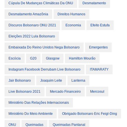
Cúpula De Mudanças Climáticas Da ONU
Desmatamento
Desmatamento Amazônia
Direitos Humanos
Discuros Bolsonaro ONU 2021
Economia
Efeito Estufa
Eleições 2022 Lula Bolsonaro
Embaixada Do Reino Unidos Nega Bolsonaro
Emergentes
Escócia
G20
Glasgow
Hamilton Mourão
Instagram Facebook Derrubam Live Bolsonaro
ITAMARATY
Jair Bolsonaro
Joaquim Leite
Lanterna
Live Bolsonaro 2021
Mercado Financeiro
Mercosul
Ministério Das Relações Internacionais
Ministério Do Meio Ambiente
Obrigado Bolsonaro Eric Feigl-Ding
ONU
Queimadas
Queimadas Pantanal