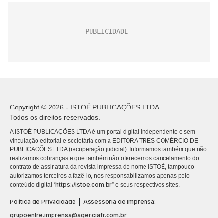
Copyright © 2026 - ISTOÉ PUBLICAÇÕES LTDA
Todos os direitos reservados.
A ISTOÉ PUBLICAÇÕES LTDA é um portal digital independente e sem
vinculação editorial e societária com a EDITORA TRES COMÉRCIO DE
PUBLICACÕES LTDA (recuperação judicial). Informamos também que não
realizamos cobranças e que também não oferecemos cancelamento do
contrato de assinatura da revista impressa de nome ISTOÉ, tampouco
autorizamos terceiros a fazê-lo, nos responsabilizamos apenas pelo
https://istoe.com.br
conteúdo digital “
” e seus respectivos sites.
|
Política de Privacidade
Assessoria de Imprensa:
grupoentre.imprensa@agenciafr.com.br