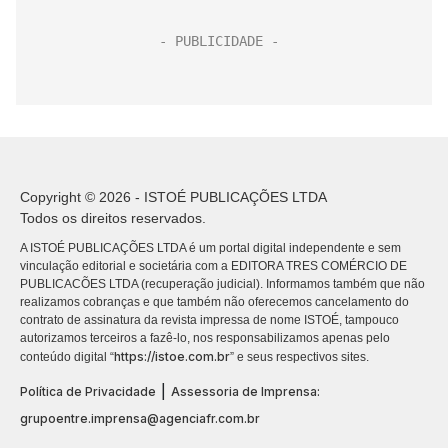
Copyright © 2026 - ISTOÉ PUBLICAÇÕES LTDA
Todos os direitos reservados.
A ISTOÉ PUBLICAÇÕES LTDA é um portal digital independente e sem
vinculação editorial e societária com a EDITORA TRES COMÉRCIO DE
PUBLICACÕES LTDA (recuperação judicial). Informamos também que não
realizamos cobranças e que também não oferecemos cancelamento do
contrato de assinatura da revista impressa de nome ISTOÉ, tampouco
autorizamos terceiros a fazê-lo, nos responsabilizamos apenas pelo
https://istoe.com.br
conteúdo digital “
” e seus respectivos sites.
|
Política de Privacidade
Assessoria de Imprensa:
grupoentre.imprensa@agenciafr.com.br