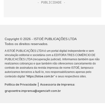
Copyright © 2026 - ISTOÉ PUBLICAÇÕES LTDA
Todos os direitos reservados.
A ISTOÉ PUBLICAÇÕES LTDA é um portal digital independente e sem
vinculação editorial e societária com a EDITORA TRES COMÉRCIO DE
PUBLICACÕES LTDA (recuperação judicial). Informamos também que não
realizamos cobranças e que também não oferecemos cancelamento do
contrato de assinatura da revista impressa de nome ISTOÉ, tampouco
autorizamos terceiros a fazê-lo, nos responsabilizamos apenas pelo
https://istoe.com.br
conteúdo digital “
” e seus respectivos sites.
|
Política de Privacidade
Assessoria de Imprensa:
grupoentre.imprensa@agenciafr.com.br