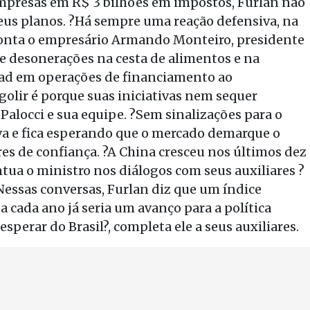
mpresas em R$ 3 bilhões em impostos, Furlan não
eus planos. ?Há sempre uma reação defensiva, na
 conta o empresário Armando Monteiro, presidente
de desonerações na cesta de alimentos e na
read em operações de financiamento ao
olir é porque suas iniciativas nem sequer
alocci e sua equipe. ?Sem sinalizações para o
iva e fica esperando que o mercado demarque o
res de confiança. ?A China cresceu nos últimos dez
ntua o ministro nos diálogos com seus auxiliares ?
Nessas conversas, Furlan diz que um índice
a cada ano já seria um avanço para a política
perar do Brasil?, completa ele a seus auxiliares.