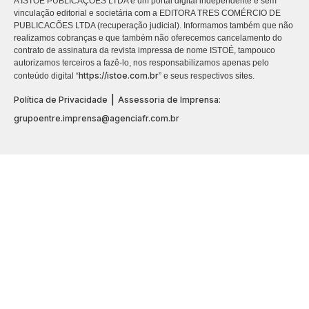
A ISTOÉ PUBLICAÇÕES LTDA é um portal digital independente e sem
vinculação editorial e societária com a EDITORA TRES COMÉRCIO DE
PUBLICACÕES LTDA (recuperação judicial). Informamos também que não
realizamos cobranças e que também não oferecemos cancelamento do
contrato de assinatura da revista impressa de nome ISTOÉ, tampouco
autorizamos terceiros a fazê-lo, nos responsabilizamos apenas pelo
https://istoe.com.br
conteúdo digital “
” e seus respectivos sites.
|
Política de Privacidade
Assessoria de Imprensa:
grupoentre.imprensa@agenciafr.com.br