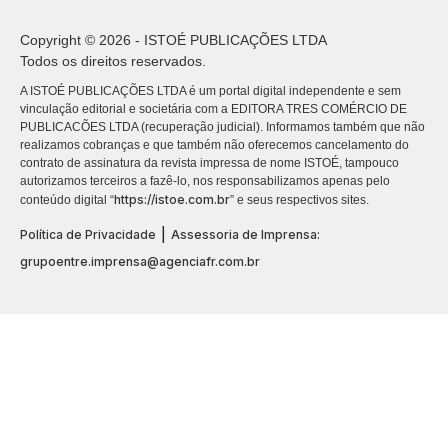
Copyright © 2026 - ISTOÉ PUBLICAÇÕES LTDA
Todos os direitos reservados.
A ISTOÉ PUBLICAÇÕES LTDA é um portal digital independente e sem
vinculação editorial e societária com a EDITORA TRES COMÉRCIO DE
PUBLICACÕES LTDA (recuperação judicial). Informamos também que não
realizamos cobranças e que também não oferecemos cancelamento do
contrato de assinatura da revista impressa de nome ISTOÉ, tampouco
autorizamos terceiros a fazê-lo, nos responsabilizamos apenas pelo
https://istoe.com.br
conteúdo digital “
” e seus respectivos sites.
|
Política de Privacidade
Assessoria de Imprensa:
grupoentre.imprensa@agenciafr.com.br