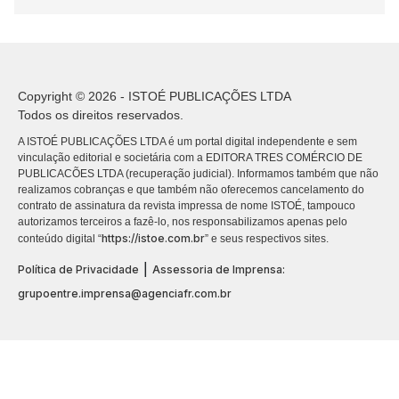
Copyright © 2026 - ISTOÉ PUBLICAÇÕES LTDA
Todos os direitos reservados.
A ISTOÉ PUBLICAÇÕES LTDA é um portal digital independente e sem
vinculação editorial e societária com a EDITORA TRES COMÉRCIO DE
PUBLICACÕES LTDA (recuperação judicial). Informamos também que não
realizamos cobranças e que também não oferecemos cancelamento do
contrato de assinatura da revista impressa de nome ISTOÉ, tampouco
autorizamos terceiros a fazê-lo, nos responsabilizamos apenas pelo
https://istoe.com.br
conteúdo digital “
” e seus respectivos sites.
|
Política de Privacidade
Assessoria de Imprensa:
grupoentre.imprensa@agenciafr.com.br