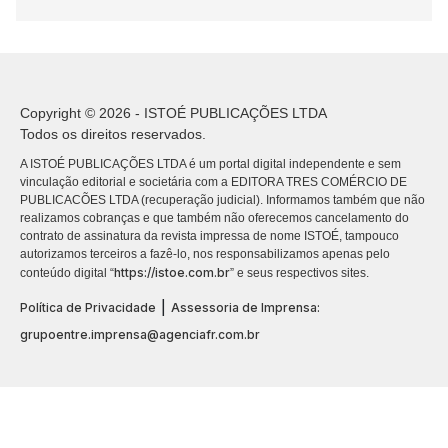
Copyright © 2026 - ISTOÉ PUBLICAÇÕES LTDA
Todos os direitos reservados.
A ISTOÉ PUBLICAÇÕES LTDA é um portal digital independente e sem
vinculação editorial e societária com a EDITORA TRES COMÉRCIO DE
PUBLICACÕES LTDA (recuperação judicial). Informamos também que não
realizamos cobranças e que também não oferecemos cancelamento do
contrato de assinatura da revista impressa de nome ISTOÉ, tampouco
autorizamos terceiros a fazê-lo, nos responsabilizamos apenas pelo
https://istoe.com.br
conteúdo digital “
” e seus respectivos sites.
|
Política de Privacidade
Assessoria de Imprensa:
grupoentre.imprensa@agenciafr.com.br