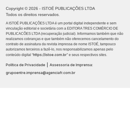
Copyright © 2026 - ISTOÉ PUBLICAÇÕES LTDA
Todos os direitos reservados.
A ISTOÉ PUBLICAÇÕES LTDA é um portal digital independente e sem
vinculação editorial e societária com a EDITORA TRES COMÉRCIO DE
PUBLICACÕES LTDA (recuperação judicial). Informamos também que não
realizamos cobranças e que também não oferecemos cancelamento do
contrato de assinatura da revista impressa de nome ISTOÉ, tampouco
autorizamos terceiros a fazê-lo, nos responsabilizamos apenas pelo
https://istoe.com.br
conteúdo digital “
” e seus respectivos sites.
|
Política de Privacidade
Assessoria de Imprensa:
grupoentre.imprensa@agenciafr.com.br