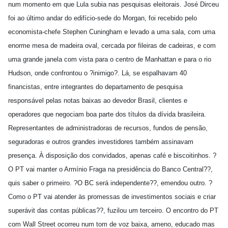
num momento em que Lula subia nas pesquisas eleitorais. José Dirceu
foi ao último andar do edifício-sede do Morgan, foi recebido pelo
economista-chefe Stephen Cuningham e levado a uma sala, com uma
enorme mesa de madeira oval, cercada por fileiras de cadeiras, e com
uma grande janela com vista para o centro de Manhattan e para o rio
Hudson, onde confrontou o ?inimigo?. Lá, se espalhavam 40
financistas, entre integrantes do departamento de pesquisa
responsável pelas notas baixas ao devedor Brasil, clientes e
operadores que negociam boa parte dos títulos da dívida brasileira.
Representantes de administradoras de recursos, fundos de pensão,
seguradoras e outros grandes investidores também assinavam
presença. À disposição dos convidados, apenas café e biscoitinhos. ?
O PT vai manter o Armínio Fraga na presidência do Banco Central??,
quis saber o primeiro. ?O BC será independente??, emendou outro. ?
Como o PT vai atender às promessas de investimentos sociais e criar
superávit das contas públicas??, fuzilou um terceiro. O encontro do PT
com Wall Street ocorreu num tom de voz baixa, ameno, educado mas