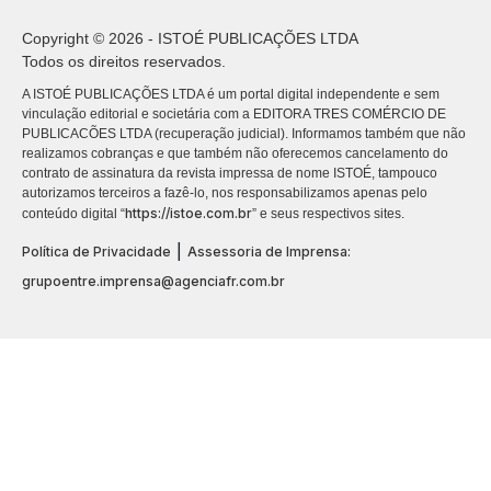
Copyright © 2026 - ISTOÉ PUBLICAÇÕES LTDA
Todos os direitos reservados.
A ISTOÉ PUBLICAÇÕES LTDA é um portal digital independente e sem
vinculação editorial e societária com a EDITORA TRES COMÉRCIO DE
PUBLICACÕES LTDA (recuperação judicial). Informamos também que não
realizamos cobranças e que também não oferecemos cancelamento do
contrato de assinatura da revista impressa de nome ISTOÉ, tampouco
autorizamos terceiros a fazê-lo, nos responsabilizamos apenas pelo
https://istoe.com.br
conteúdo digital “
” e seus respectivos sites.
|
Política de Privacidade
Assessoria de Imprensa:
grupoentre.imprensa@agenciafr.com.br