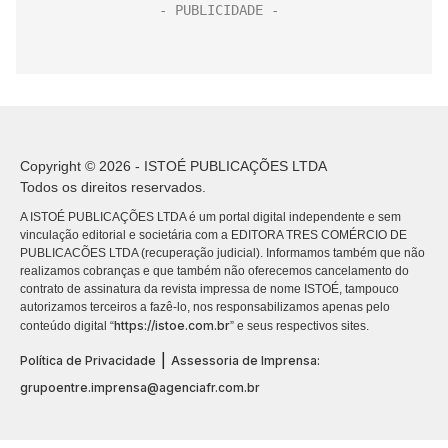
Copyright © 2026 - ISTOÉ PUBLICAÇÕES LTDA
Todos os direitos reservados.
A ISTOÉ PUBLICAÇÕES LTDA é um portal digital independente e sem
vinculação editorial e societária com a EDITORA TRES COMÉRCIO DE
PUBLICACÕES LTDA (recuperação judicial). Informamos também que não
realizamos cobranças e que também não oferecemos cancelamento do
contrato de assinatura da revista impressa de nome ISTOÉ, tampouco
autorizamos terceiros a fazê-lo, nos responsabilizamos apenas pelo
https://istoe.com.br
conteúdo digital “
” e seus respectivos sites.
|
Política de Privacidade
Assessoria de Imprensa:
grupoentre.imprensa@agenciafr.com.br