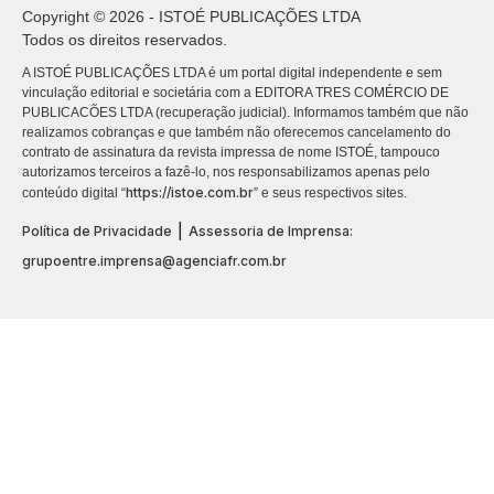
Copyright © 2026 - ISTOÉ PUBLICAÇÕES LTDA
Todos os direitos reservados.
A ISTOÉ PUBLICAÇÕES LTDA é um portal digital independente e sem
vinculação editorial e societária com a EDITORA TRES COMÉRCIO DE
PUBLICACÕES LTDA (recuperação judicial). Informamos também que não
realizamos cobranças e que também não oferecemos cancelamento do
contrato de assinatura da revista impressa de nome ISTOÉ, tampouco
autorizamos terceiros a fazê-lo, nos responsabilizamos apenas pelo
https://istoe.com.br
conteúdo digital “
” e seus respectivos sites.
|
Política de Privacidade
Assessoria de Imprensa:
grupoentre.imprensa@agenciafr.com.br