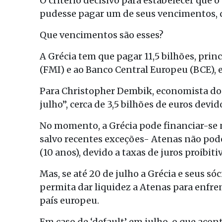
O critério decisivo para estabelecer que o
pudesse pagar um de seus vencimentos, 
Que vencimentos são esses?
A Grécia tem que pagar 11,5 bilhões, pr
(FMI) e ao Banco Central Europeu (BCE), 
Para Christopher Dembik, economista do 
julho”, cerca de 3,5 bilhões de euros devi
No momento, a Grécia pode financiar-se n
salvo recentes exceções- Atenas não po
(10 anos), devido a taxas de juros proibit
Mas, se até 20 de julho a Grécia e seus 
permita dar liquidez a Atenas para enfren
país europeu.
Em caso de ‘default’ em julho, o que acon