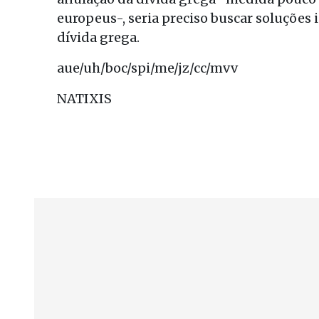
europeus-, seria preciso buscar soluções
dívida grega.
aue/uh/boc/spi/me/jz/cc/mvv
NATIXIS