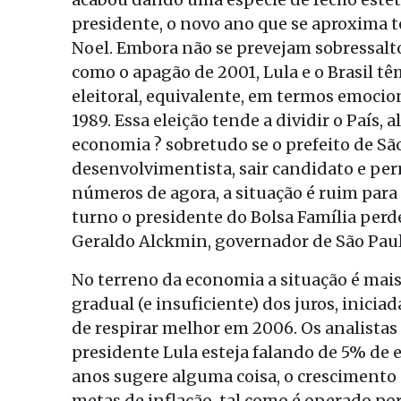
presidente, o novo ano que se aproxima
Noel. Embora não se prevejam sobressal
como o apagão de 2001, Lula e o Brasil 
eleitoral, equivalente, em termos emocio
1989. Essa eleição tende a dividir o País,
economia ? sobretudo se o prefeito de São
desenvolvimentista, sair candidato e per
números de agora, a situação é ruim par
turno o presidente do Bolsa Família perd
Geraldo Alckmin, governador de São Paul
No terreno da economia a situação é mais
gradual (e insuficiente) dos juros, inicia
de respirar melhor em 2006. Os analista
presidente Lula esteja falando de 5% de 
anos sugere alguma coisa, o crescimento 
metas de inflação, tal como é operado po