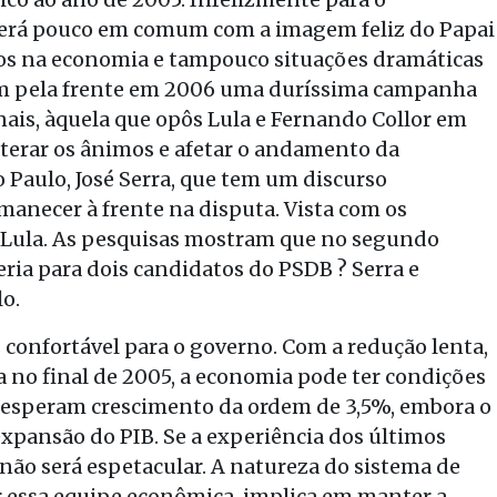
 terá pouco em comum com a imagem feliz do Papai
tos na economia e tampouco situações dramáticas
têm pela frente em 2006 uma duríssima campanha
nais, àquela que opôs Lula e Fernando Collor em
 alterar os ânimos e afetar o andamento da
 Paulo, José Serra, que tem um discurso
manecer à frente na disputa. Vista com os
a Lula. As pesquisas mostram que no segundo
eria para dois candidatos do PSDB ? Serra e
o.
 confortável para o governo. Com a redução lenta,
da no final de 2005, a economia pode ter condições
s esperam crescimento da ordem de 3,5%, embora o
expansão do PIB. Se a experiência dos últimos
não será espetacular. A natureza do sistema de
r essa equipe econômica, implica em manter a